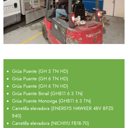
Grúa Puente (GH 5 TN HD)
Grúa Puente (GH 6 TN HD)
Grúa Puente (GH 6 TN HD)
Grúa Puente Birrail (GHB11 6.3 TN)
Grúa Puente Monoviga (GHB11 6.3 TN)
Carretilla elevadora (ENERSYS HAWKER 48V 8PZS
840)
Carretilla elevadora (NICHIYU FB18-70)