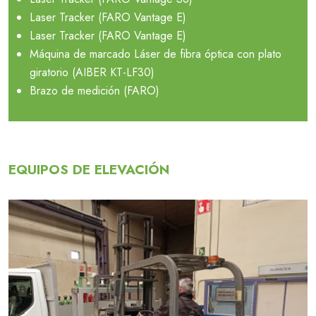
Laser Tracker (FARO Vantage E)
Laser Tracker (FARO Vantage E)
Máquina de marcado Láser de fibra óptica con plato
giratorio (AIBER KT-LF30)
Brazo de medición (FARO)
EQUIPOS DE ELEVACIÓN